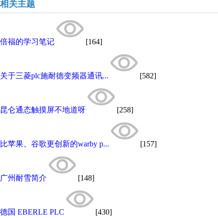
相关主题
倍福的学习笔记
[164]
关于三菱plc施耐德变频器通讯...
[582]
昆仑通态触摸屏不地道呀
[258]
比苹果、谷歌更创新的warby p...
[157]
广州耐雪简介
[148]
德国 EBERLE PLC
[430]