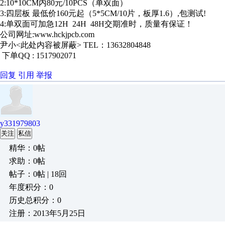
2:10*10CM内80元/10PCS（单双面）
3:四层板 最低价160元起（5*5CM/10片，板厚1.6）,包测试!
4:单双面可加急12H 24H 48H交期准时，质量有保证！
公司网址:www.hckjpcb.com
尹小<此处内容被屏蔽> TEL：13632804848
下单QQ : 1517902071
回复
引用
举报
y331979803
关注
私信
精华：0帖
求助：0帖
帖子：0帖 | 18回
年度积分：0
历史总积分：0
注册：2013年5月25日