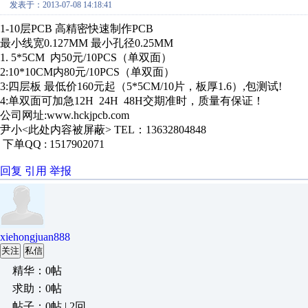
发表于：2013-07-08 14:18:41
1-10层PCB 高精密快速制作PCB
最小线宽0.127MM 最小孔径0.25MM
1. 5*5CM 内50元/10PCS（单双面）
2:10*10CM内80元/10PCS（单双面）
3:四层板 最低价160元起（5*5CM/10片，板厚1.6）,包测试!
4:单双面可加急12H 24H 48H交期准时，质量有保证！
公司网址:www.hckjpcb.com
尹小<此处内容被屏蔽> TEL：13632804848
下单QQ : 1517902071
回复
引用
举报
xiehongjuan888
关注
私信
精华：0帖
求助：0帖
帖子：0帖 | 2回