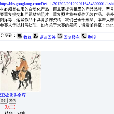
http://bbs.gongkong.com/Details/201202/2012020116454300001-1.sh
材必须是在用的自动化产品，而且要提供相应的产品品牌、型
要重复提交相同题材的照片，重复照片将被视作无效作品。另
图库等，这些作品不具备参赛资格，我们已全部删除。本着大
参赛人予以封号处理。如有关于大赛的疑问，请发邮件至：chenhui.li@
分享到：
收藏
邀请回答
回复楼主
举报
江湖混混-余辉
关注
私信
[版主]
精华：53帖