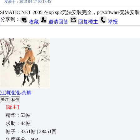
发表于：2013-04-17 00:17:45
SIMATIC NET 2005 在xp sp2无法安装完全，pc/softw
分享到：
收藏
邀请回答
回复楼主
举报
江湖混混-余辉
关注
私信
[版主]
精华：53帖
求助：44帖
帖子：3351帖 | 28451回
年度积分：603