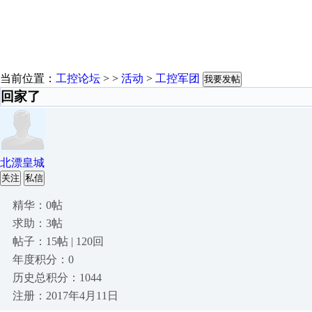
当前位置：
工控论坛
> >
活动
>
工控军团
我要发帖
回家了
北漂皇城
关注
私信
精华：0帖
求助：3帖
帖子：15帖 | 120回
年度积分：0
历史总积分：1044
注册：2017年4月11日