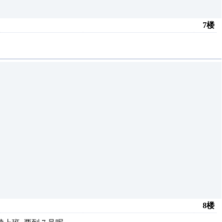
7楼
8楼