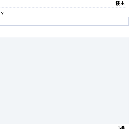
楼主
？
1楼