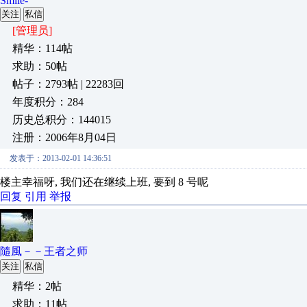
Smile-
关注
私信
[管理员]
精华：114帖
求助：50帖
帖子：2793帖 | 22283回
年度积分：284
历史总积分：144015
注册：2006年8月04日
发表于：2013-02-01 14:36:51
楼主幸福呀, 我们还在继续上班, 要到 8 号呢
回复
引用
举报
隨風－－王者之师
关注
私信
精华：2帖
求助：11帖