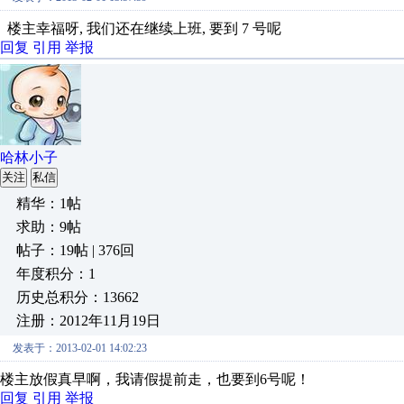
楼主幸福呀, 我们还在继续上班, 要到 7 号呢
回复
引用
举报
哈林小子
关注
私信
精华：1帖
求助：9帖
帖子：19帖 | 376回
年度积分：1
历史总积分：13662
注册：2012年11月19日
发表于：2013-02-01 14:02:23
楼主放假真早啊，我请假提前走，也要到6号呢！
回复
引用
举报