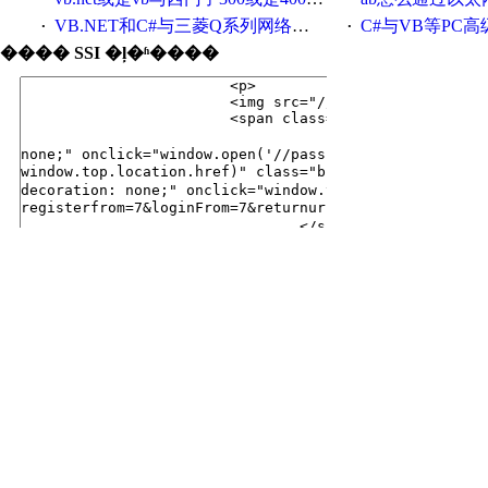
VB.NET和C#与三菱Q系列网络通讯的源代码
C#与VB等PC高级语言与S7
·
·
���� SSI �ļ�ʱ����