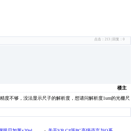
点击：
213
| 回复：
0
楼主
精度不够，没法显示尺子的解析度，想请问解析度1um的光栅尺
贝加莱x20plc通讯
关于VB,C#等PC高级语言与Q系列通讯
·