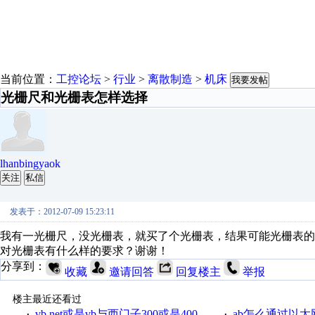
当前位置：
工控论坛
>
行业
>
离散制造
>
机床
我要发帖
光栅尺和光栅表怎样选择
lhanbingyaok
关注
私信
发表于：2012-07-09 15:23:11
我有一光栅尺，没光栅表，就买了个光栅表，结果可能光栅表的
对光栅表有什么样的要求？谢谢！
分享到：
收藏
邀请回答
回复楼主
举报
楼主最近还看过
vb.net或是vb与西门子300或是400plc通信怎么想编写呀！
ab怎么通过以太网跟
·
·