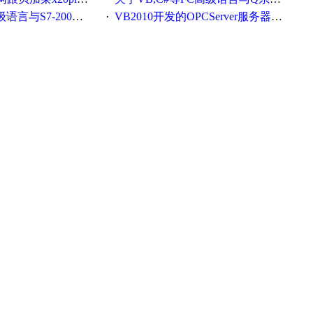
-200的CP243以太网通讯
VB2010开发的OPCServer服务器软件(含源代码)
·