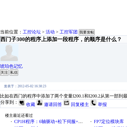
当前位置：
工控论坛
>
活动
>
工控军团
我要发帖
西门子300的程序上添加一段程序，的顺序是什么？
琥珀色记忆
关注
私信
发表于：2012-05-02 16:38:23
比如在西门的程序中添加了两个变量I200.1和I200.2从第一
分享到：
收藏
邀请回答
回复楼主
举报
楼主最近还看过
CP1H程序：6轴驱动+松下伺服+注释+触屏
FP7定位模块库
·
·