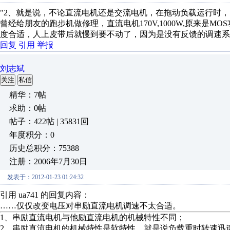
"2、就是说，不论直流电机还是交流电机，在拖动负载运行时
曾经给朋友的跑步机做修理，直流电机170V,1000W,原来是
度合适，人上皮带后就慢到要不动了，因为是没有反馈的调速系
回复
引用
举报
刘志斌
关注
私信
精华：7帖
求助：0帖
帖子：422帖 | 35831回
年度积分：0
历史总积分：75388
注册：2006年7月30日
发表于：2012-01-23 01:24:32
引用 ua741 的回复内容：
……仅仅改变电压对串励直流电机调速不太合适。
1、串励直流电机与他励直流电机的机械特性不同；
2、串励直流电机的机械特性是软特性，就是说负载重时转速迅