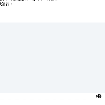
载运行！
6楼