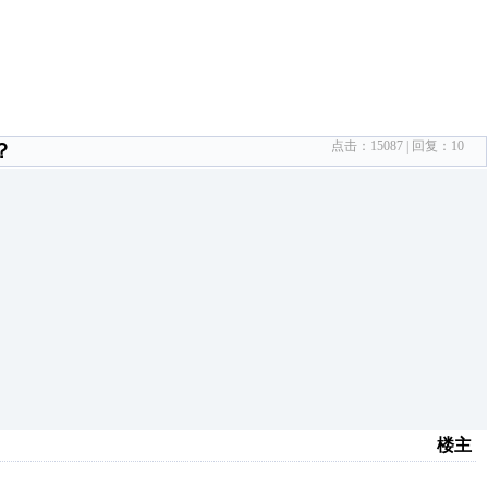
点击：
15087
| 回复：
10
？
楼主