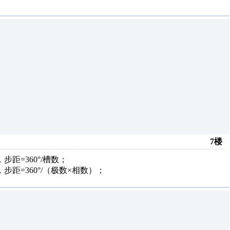
7楼
距=360°/槽数；
距=360°/（极数×相数）；