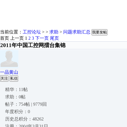
当前位置：
工控论坛
> >
求助
>
问题求助汇总
我要发帖
首页
上一页
1
2
3
下一页
尾页
2011年中国工控网擂台集锦
一品黄山
关注
私信
精华：11帖
求助：0帖
帖子：754帖 | 9779回
年度积分：0
历史总积分：48262
注册：2004年3月31日