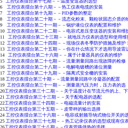
5
工控仪表擂台第十七期－－温度变送器的选型
6
工控仪表擂台第十八期－－热工仪表电缆的安装
7
工控仪表擂台第十九期－－PID参数的整定
8
工控仪表擂台第二十期－－流态化粉末、颗粒状固态介质的
9
工控仪表擂台第二十一期－－锅炉液位仪表的配置和维护
10
工控仪表擂台第二十二期－－电容式差压变送器的安装和维
11
工控仪表擂台第二十三期－－就地压力仪表的选型和使用维
12
工控仪表擂台第二十四期－－现场仪表冬季防护措施及维护
13
工控仪表擂台第二十五期－－你在什么情况下才选用导波雷
14
工控仪表擂台第二十六期－－属于计量器具的仪表的维护
15
工控仪表擂台第二十七期－－流量测量回路出现故障的检修
16
工控仪表擂台第二十八期－－电解电镀槽的液位测量
17
工控仪表擂台第二十九期－－隔离式安全栅的安装
18
工控仪表擂台第三十期－－流量测量回路中冷凝器的配置
19
工控仪表擂台第三十一期－－测量蒸汽压力时，压力表的选
20
工控仪表擂台第三十二期－－关于温度计在节流元件的上、下
21
工控仪表擂台第三十三期－－关于配电器的选配
22
工控仪表擂台第三十四期－－电磁流量计的安装
23
工控仪表擂台第三十五期－－皮带秤的输出选择
24
工控仪表擂台第三十六期－－电容或射频导纳式物位开关的
25
工控仪表擂台第三十七期－－热工记录仪表的选型或现有仪
26
工控仪表擂台第三十八期－－仪表管路伴热的选择