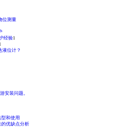
物位测量
护
护经验
1
1
达液位计？
游安装问题。
选型和使用
表的优缺点分析