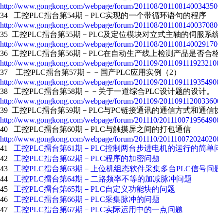
http://www.gongkong.com/webpage/forum/201108/201108140034350
34 工控PLC擂台第54期－PLC实现的一个带循环语句的程序
http://www.gongkong.com/webpage/forum/201108/201108140037080
35 工控PLC擂台第55期－PLC及定位模块对立式主轴的伺服
http://www.gongkong.com/webpage/forum/201108/201108140029170
36 工控PLC擂台第56期－PLC在自动生产线上检测产品是否合
http://www.gongkong.com/webpage/forum/201109/2011091119232100
37 工控PLC擂台第57期－－国产PLC应用实例（2）
http://www.gongkong.com/webpage/forum/201109/2011091119354900
38 工控PLC擂台第58期－－关于一道综合PLC设计题的设计。
http://www.gongkong.com/webpage/forum/201109/201109112003360
39 工控PLC擂台第59期－PLC与PC链接通讯的通信方式和通
http://www.gongkong.com/webpage/forum/201110/2011100719564900
40 工控PLC擂台第60期－PLC与触摸屏之间的打包通信
http://www.gongkong.com/webpage/forum/201110/2011100720240200
41
工控PLC擂台第61期－PLC控制两台步进电机的运行的简单
42
工控PLC擂台第62期－PLC程序的加密问题
43
工控PLC擂台第63期－上位机组态软件采集多台PLC信号问
44
工控PLC擂台第64期－二路频率不等的加减脉冲问题
45
工控PLC擂台第65期－PLC自定义功能块的问题
46
工控PLC擂台第66期－PLC采集脉冲的问题
47
工控PLC擂台第67期－PLC实际运用中的一点问题