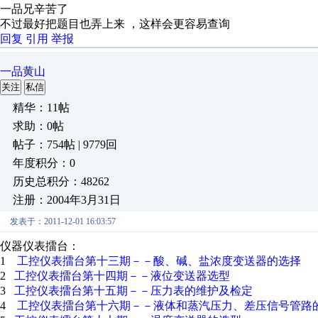
一品兄辛苦了
不过最好把题目也弄上来 ，这样会更容易查询
回复
引用
举报
一品黄山
关注
私信
精华：11帖
求助：0帖
帖子：754帖 | 9779回
年度积分：0
历史总积分：48262
注册：2004年3月31日
发表于：2011-12-01 16:03:57
仪器仪表擂台：
1
工控仪表擂台第十三期－－酸、碱、盐浓度变送器的选择
2
工控仪表擂台第十四期－－液位变送器选型
3
工控仪表擂台第十五期－－压力表的维护及检定
4
工控仪表擂台第十六期－－液体和蒸汽压力、差压信号管路