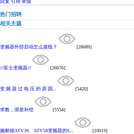
回复
引用
举报
热门招聘
相关主题
变频器外部启动怎么接线？
[28689]
///富士变频器///
[26076]
变 频 器 过 电 压 的 原 因...
[5420]
求教，滑差补偿
[5554]
施耐德ATV38、ATV58变频器的S...
[10019]