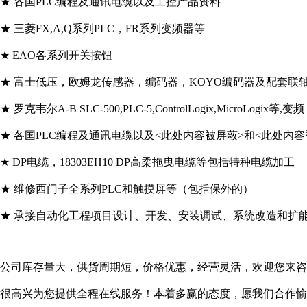
★ 各国PLC编程及通讯电缆以及工控产品资料
★ 三菱FX,A,Q系列PLC，FR系列变频器等
★ EAO各系列开关按钮
★ 富士低压，欧姆龙传感器，编码器，KOYO编码器及配套联
★ 罗克韦尔A-B SLC-500,PLC-5,ControlLogix,MicroLogix等,
★ 各国PLC编程及通讯电缆以及<此处内容被屏蔽>和<此处内容
★ DP电缆，18303EH10 DP高柔拖曳电缆等包括特种电缆加工
★ 维修西门子全系列PLC和触摸屏等（包括保外的）
★ 承接自动化工程项目设计、开发、安装调试、系统改造和扩
公司库存量大，供货周期短，价格优惠，经营灵活，欢迎您来咨
很高兴为您提供全程在线服务！本着多赢的态度，愿我们合作愉