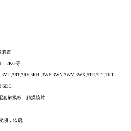
调速装置
FT，2KG等
U,3RT,3RV,3RH ,3WE 3WN 3WV 3WX,5TE,5TT,7KT
M 6DC
等配套触摸板，触摸镜片
x等,变频，软启;