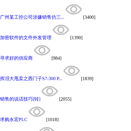
广州某工控公司涉嫌销售仿三...
[3400]
加密软件的文件外发管理
[1390]
寻求好的供应商
[984]
挥泪大甩卖之西门子S7-300 P...
[1839]
销售的说话技巧[转]
[2055]
求购永宏PLC
[1018]