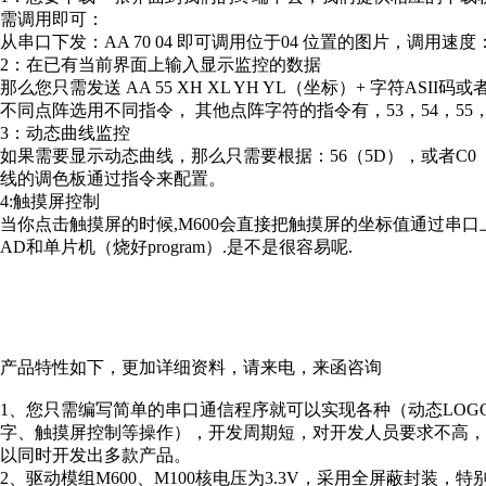
需调用即可：
从串口下发：AA 70 04 即可调用位于04 位置的图片，调用速度：
2：在已有当前界面上输入显示监控的数据
那么您只需发送 AA 55 XH XL YH YL（坐标）+ 字符ASII码
不同点阵选用不同指令， 其他点阵字符的指令有，53，54，55，6
3：动态曲线监控
如果需要显示动态曲线，那么只需要根据：56（5D），或者C
线的调色板通过指令来配置。
4:触摸屏控制
当你点击触摸屏的时候,M600会直接把触摸屏的坐标值通过串口上传
AD和单片机（烧好program）.是不是很容易呢.
产品特性如下，更加详细资料，请来电，来函咨询
1、您只需编写简单的串口通信程序就可以实现各种（动态LO
字、触摸屏控制等操作），开发周期短，对开发人员要求不高
以同时开发出多款产品。
2、驱动模组M600、M100核电压为3.3V，采用全屏蔽封装