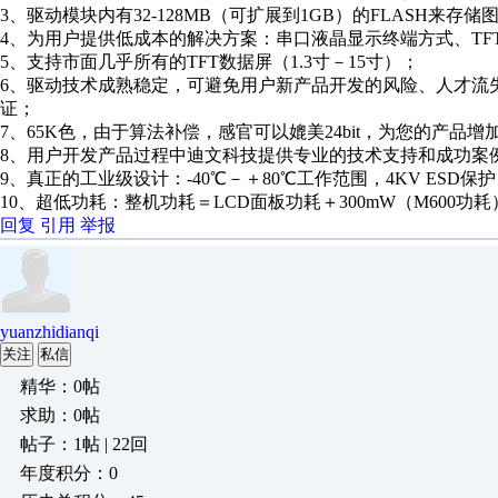
3、驱动模块内有32-128MB（可扩展到1GB）的FLASH来
4、为用户提供低成本的解决方案：串口液晶显示终端方式、T
5、支持市面几乎所有的TFT数据屏（1.3寸－15寸）；
6、驱动技术成熟稳定，可避免用户新产品开发的风险、人才流
证；
7、65K色，由于算法补偿，感官可以媲美24bit，为您的产品增
8、用户开发产品过程中迪文科技提供专业的技术支持和成功案
9、真正的工业级设计：-40℃－＋80℃工作范围，4KV ESD保
10、超低功耗：整机功耗＝LCD面板功耗＋300mW（M600功耗
回复
引用
举报
yuanzhidianqi
关注
私信
精华：0帖
求助：0帖
帖子：1帖 | 22回
年度积分：0