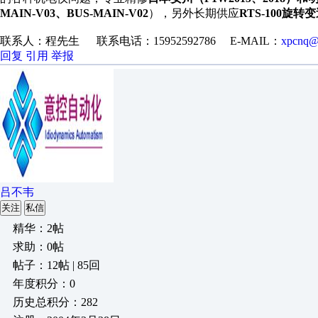
MAIN-V03、BUS-MAIN-V02
），另外长期供应
RTS-100旋转
联系人：程先生 联系电话：15952592786 E-MAIL：
xpcnq@
回复
引用
举报
吕不韦
关注
私信
精华：2帖
求助：0帖
帖子：12帖 | 85回
年度积分：0
历史总积分：282