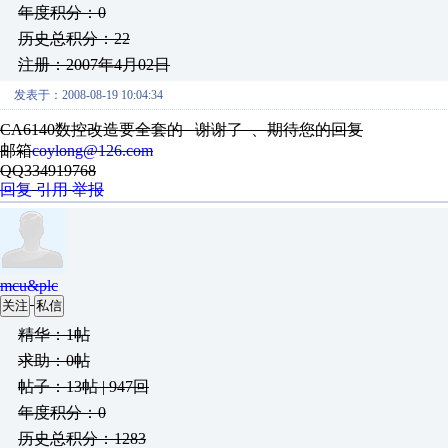
年度积分：0
历史总积分：22
注册：2007年4月02日
发表于：2008-08-19 10:04:34
CA6140数控改造要全套的 谢谢了 、期待您的回复
邮箱
coylong@126.com
QQ334919768
回复
引用
举报
mcu&plc
关注
私信
精华：1帖
求助：0帖
帖子：13帖 | 947回
年度积分：0
历史总积分：1283