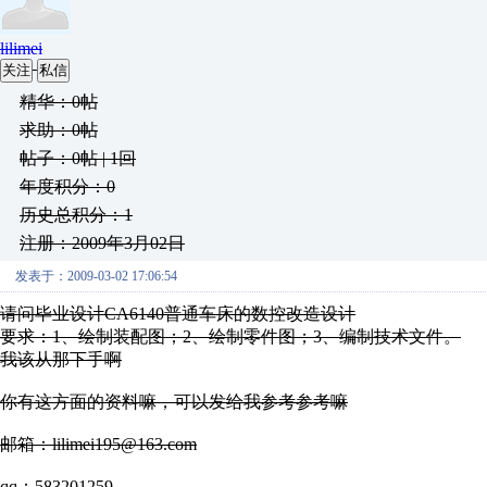
lilimei
关注
私信
精华：0帖
求助：0帖
帖子：0帖 | 1回
年度积分：0
历史总积分：1
注册：2009年3月02日
发表于：2009-03-02 17:06:54
请问毕业设计CA6140普通车床的数控改造设计
要求：1、绘制装配图；2、绘制零件图；3、编制技术文件。
我该从那下手啊
你有这方面的资料嘛，可以发给我参考参考嘛
邮箱：lilimei195@163.com
qq：583201259