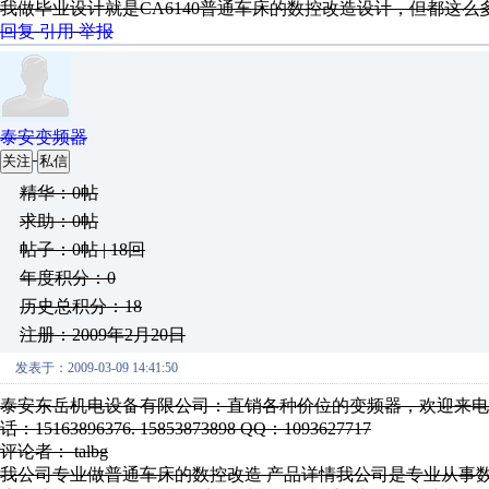
我做毕业设计就是CA6140普通车床的数控改造设计，但都这
回复
引用
举报
泰安变频器
关注
私信
精华：0帖
求助：0帖
帖子：0帖 | 18回
年度积分：0
历史总积分：18
注册：2009年2月20日
发表于：2009-03-09 14:41:50
泰安东岳机电设备有限公司：直销各种价位的变频器，欢迎来电，
话：15163896376. 15853873898 QQ：1093627717
评论者： talbg
我公司专业做普通车床的数控改造 产品详情我公司是专业从事