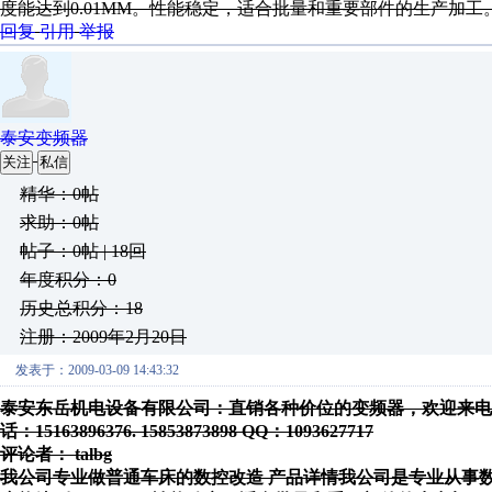
度能达到0.01MM。性能稳定，适合批量和重要部件的生产加工。联系人:李建
回复
引用
举报
泰安变频器
关注
私信
精华：0帖
求助：0帖
帖子：0帖 | 18回
年度积分：0
历史总积分：18
注册：2009年2月20日
发表于：2009-03-09 14:43:32
泰安东岳机电设备有限公司：直销各种价位的变频器，欢迎来电，
话：15163896376. 15853873898 QQ：1093627717
评论者： talbg
我公司专业做普通车床的数控改造 产品详情我公司是专业从事