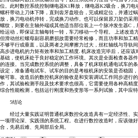
位。此时数控系统控制继电器K1释放，继电器K2吸合，换刀
螺杆带动上刀体下降，直到齿牙盘咬合，完成精定位，并通过蜗
放，换刀电动机停转，完成换刀动作。也可以保留原刀架仍采
螺纹，则要在主轴外端或其他适当部位装上一个脉冲发生器C，
给运动，即保证主轴每转一转，车刀移动一个导程。 上述改造
但滑动丝杠螺母副容易磨损故需要经常检修，而且功率和加工
不够平行或垂直，以及两者之间摩擦力过大，丝杠轴线与导轨
高步进电机的力矩有效率和加工精度. 机床改造完毕后，还应
基础，使机床处于良好稳定的工作环境。其次是全面检查各器
的连接。当完成数控系统的调整，具备了机床联机通电试车的
设定，准备通电试车。试车的目的是考核机床的安装是否稳固
敏可靠。改造后的数控机床的验收是和安装调试工作同步进行的
作，其试验检测手段及技术要求也很高，它需要使用各种高精
综合性能检测，包括运行刚度和热变形等一系列试验，其中应特
5结论
经过大量实践证明普通机床数控化改造具有一定经济性、实
一项理论深、实践强的系统工程。在进行数控改造时，应该做好
合，先易后难、先局部后全局。