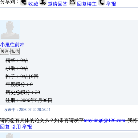
分享到：
收藏
邀请回答
回复楼主
举报
小鬼往前冲
关注
私信
精华：0帖
求助：0帖
帖子：0帖 | 9回
年度积分：0
历史总积分：29
注册：2006年5月06日
发表于：2008-07-29 20:58:54
请问您有具体的论文么？如果有请发至
tonyking0@126.com
我将
回复
引用
举报