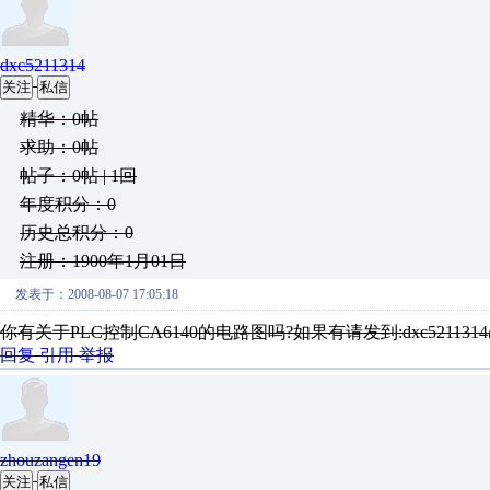
dxc5211314
关注
私信
精华：0帖
求助：0帖
帖子：0帖 | 1回
年度积分：0
历史总积分：0
注册：1900年1月01日
发表于：2008-08-07 17:05:18
你有关于PLC控制CA6140的电路图吗?如果有请发到:dxc5211314
回复
引用
举报
zhouzangen19
关注
私信