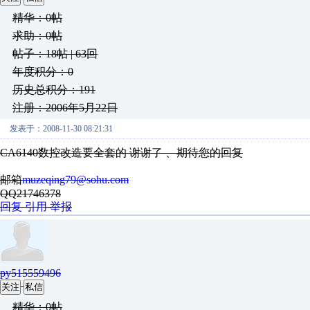
精华：0帖
求助：0帖
帖子：18帖 | 63回
年度积分：0
历史总积分：191
注册：2006年5月22日
发表于：2008-11-30 08:21:31
CA6140数控改造要全套的 谢谢了 、期待您的回复
邮箱
muzeqing79@sohu.com
QQ21746378
回复
引用
举报
py515559496
关注
私信
精华：0帖