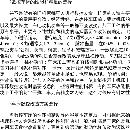
2数控车床的性能和精度的选择
并不是所有的旧机床都可以进行数控改造，机床的改造主要
二，改造的费用要合适，经济性好。在改装车床前，要对机床
以及最大长度、主电动机功率等一般都不会改变。加工工件的
原有水平。主要有下述性能和精度的选择需要在改装前确定。 
车等。 2)进给运动： 进给速度：Z向(通常为8～400mm/min)；X向
4m/min)；X向(通常为1.2～3m/min)。 脉冲当量：在0.02
螺距类型(公制、英制、模数、径节和锥螺纹等)，一般螺距在10
驱动)。 4)给运动传动是否需要改装成滚珠丝杠传动。 5)刀架
指标选择： 插补功能：车床加工需具备直线和圆弧插补功能。
置刀补和间隙补偿功能。 显示：采用数码管还是液晶或者显示
定，一般来说，显示越简单成本越低，也容易实现。 诊断功能
控改造系统设计时加入必要的器件和软件，使其能指示出机床出
车床数控改造时需要考虑的一些通用性能指标，有的车床改造
境下工作的防尘干扰、车刀高精度对刀等，这个时候应有针对性
3车床数控改造方案选择
当数控车床的性能和精度等内容基本选定后，可根据此来确
机床数控改造系统所具备的性能和功能一般均能满足车床的常
专用车床数控改造系统，更换进给运动的滑动丝杠传动为滚珠