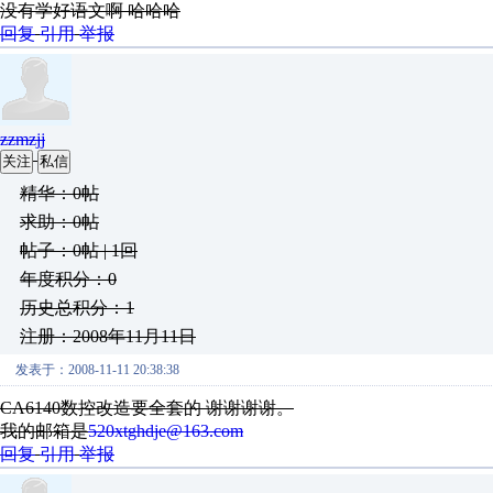
没有学好语文啊 哈哈哈
回复
引用
举报
zzmzjj
关注
私信
精华：0帖
求助：0帖
帖子：0帖 | 1回
年度积分：0
历史总积分：1
注册：2008年11月11日
发表于：2008-11-11 20:38:38
CA6140数控改造要全套的 谢谢谢谢。
我的邮箱是
520xtghdje@163.com
回复
引用
举报