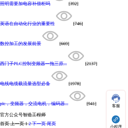
照明需要加电容补偿柜吗
[392]
英语在自动化行业的重要性
[746]
数控加工的发展前景
[669]
西门子PLC控制变频器一拖三原...
[2137]
电线电缆载流量选型必备
[1978]
plc，变频器，交流电机，编码器...
[941]
客服
官方公众号
智造工程师
首页
上一页
1
2
下一页
尾页
小程序