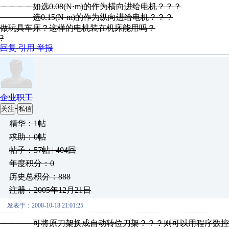
－－－－如选0.08(N·m)的作为横向进给电机？？？
－－－－选0.15(N·m)的作为纵向进给电机？？？
做玩具车床？这样的电机装在机床能用吗？
?
回复
引用
举报
企业职工
关注
私信
精华：1帖
求助：0帖
帖子：57帖 | 404回
年度积分：0
历史总积分：888
注册：2005年12月21日
发表于：2008-10-18 21:01:25
－－－－可将原刀架换成自动转位刀架？？？则可以用程序数控