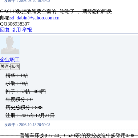
发表于：2008-08-20 16:49:03
CA6140数控改造要全套的 谢谢了 、期待您的回复
邮箱
sd_dabin@yahoo.com.cn
QQ306938307
回复
引用
举报
企业职工
关注
私信
精华：1帖
求助：0帖
帖子：57帖 | 404回
年度积分：0
历史总积分：888
注册：2005年12月21日
发表于：2008-10-18 20:59:08
－－－－普通车床(如C6140、C620等)的数控改造中多采用0.08