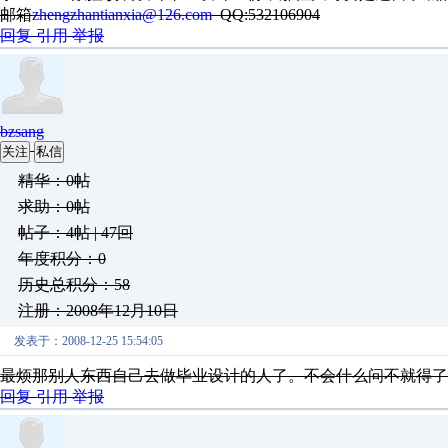
邮箱
zhengzhantianxia@126.com
QQ:532106904
回复
引用
举报
bzsang
关注
私信
精华：0帖
求助：0帖
帖子：4帖 | 47回
年度积分：0
历史总积分：58
注册：2008年12月10日
发表于：2008-12-25 15:54:05
最烦那别人东西自己去做毕业设计的人了。不会什么问不就得了
回复
引用
举报