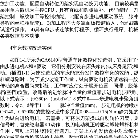
纹加工功能、配置自动转位刀架实现自动换刀功能。 目前较典型
采用单片微机为主控CPU，具有直线和圆弧插补、代码编程、
架控制、螺纹加工等控制功能。 2)配有步进电机驱动系统，脉冲当量
导程的丝杠相配套)。 3)加工程序大多靠面板按键输入，代码
试运行操作。 4)具有单步或连续执行程序、循环执行程序、
各类数控基本功能。
4车床数控改造实例
如图1-1所示为CA6140型普通车床数控化改造例，它采用
由步进电机A和B驱动，它们分别安装在床头箱内(或床身尾部
动。(插图1-1) 为使改造后的车床能充分发挥数控车床的效
杠螺母副时，为了减少改造工作量，纵向驱动电机及减速箱一般
传动的离合器尚未拆除，工作时应使处于脱开位置。同理，脱
档(空挡)位置。改造后的进给脉冲当量的量值靠步进电机步距
以下式表示： (θ/360)×（ac/bd)×T=δ 式中θ——步进电机步聚角
数时，令c、d等于1； δ——脉冲当量值(mm)。 步进电机的
C6140、C620等)的数控改造中多采用0.08——0.15(N·m)静力
作为纵向进给电机。 若需要，可将原刀架换成自动转位刀架，
信号时，首先继电器K1动作，换刀电动机正转驱动蜗轮蜗杆机
作用，带动上刀体旋转进行选刀。刀架上方的发信盘中对应每
的传感器向数控系统输出信号，数控系统将刀位信号与指令刀