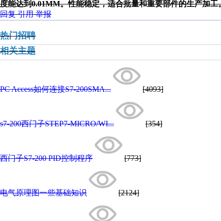
度能达到0.01MM。性能稳定，适合批量和重要部件的生产加工。联系人:李
回复
引用
举报
热门招聘
相关主题
PC Access如何连接S7-200SMA...
[4093]
s7-200西门子STEP7-MICRO/WI...
[354]
西门子S7-200 PID控制程序
[773]
电气原理图一些基础知识
[2124]