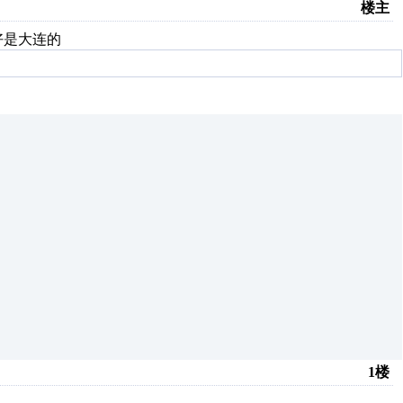
楼主
 最好是大连的
1楼