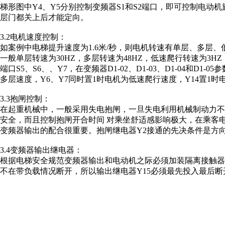
梯形图中Y4、Y5分别控制变频器S1和S2端口，即可控制电
层门都关上后才能定向。
3.2电机速度控制：
如案例中电梯提升速度为1.6米/秒，则电机转速有单层、多层
一般单层转速为30HZ，多层转速为48HZ，低速爬行转速为3HZ
端口S5、S6、、Y7，在变频器D1-02、D1-03、D1-04和D
多层速度，Y6、Y7同时置1时电机为低速爬行速度，Y14置1
3.3抱闸控制：
在起重机械中，一般采用失电抱闸，一旦失电利用机械制动力
安全，而且控制抱闸开合时间 对乘坐舒适感影响极大，在乘客
变频器输出的配合很重要。抱闸继电器Y2接通的先决条件是方
3.4变频器输出继电器：
根据电梯安全规范变频器输出和电动机之际必须加装隔离接触
不在带负载情况断开，所以输出继电器Y15必须最先投入最后断