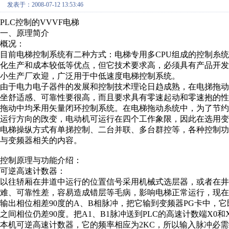
发表于：2008-07-12 13:53:46
PLC控制的VVVF电梯
一、原理简介
概况：
目前电梯控制系统有二种方式：电梯专用多CPU组成的控制糸统
化生产和成本较低等优点，但它技术要求高，必须具有产品开
小生产厂欢迎，广泛用于中低速度电梯控制系统。
由于电力电子器件的发展和控制技术理论日趋成熟，在电挮拖动糸
坐舒适感、可靠性要很高，而且要求具有零速起动和零速抱的
拖动中均釆用矢量闭环控制系统。在电梯拖动糸统中，为了节
运行方向的攺变，电动机可运行在四个工作象限，因此在选用变
电梯操纵方式有单挮控制、二台并联、多台群控等，各种控制
与变频器相关的内容。
控制原理与功能介绍：
可逆高速计数器：
以往轿厢在井道中运行的位置信号采用机械式选层器，或者在井
难、可靠性差，容易造成错层等毛病，影响电梯正常运行，现
输出相位相差90度的A、B相脉冲，把它输到变频器PG卡中，
之间相位仍差90度。把A1、B1脉冲送到PLC的高速计数端X0
本机可逆高速计数器，它的频率相应为2KC，所以输入脉冲必