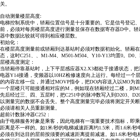
关。
自动测量楼层高度:
电梯控制系统中，轿厢位置信号是十分重要的。它是信号登记
前，必须对每房楼层高度进行测量並保存在数据寄存器D中。轿厢
器中数据比较就可得到相应楼层数。
初始化：
在楼层高度测量前或轿厢到达基站时必须对数据初始化。轿厢在基
态，这时C251、、M1-M4、M501-M504、Y10-Y13均置0。D0
层楼高度测定：
当轿厢停靠基站时，上下平层感应器X2.X3都处于接通状态，把
电器Y14接通，变频器以10HZ检修速度向上运行。每经过一个
的内容左移一位，并通过MOVP指令，把DO内容送入以MO为首
一个层楼只可能接通相对应的M，例如现在轿厢经过二楼，则M1接
先后经过三、四、五层时，把C251中的脉冲数写入到D203、D2
以测量完的数据不会丢失。整个高度测量完毕必须将测定开关
必须请相关人员重新测量。
超前计数脉冲器C252：
由于电梯服务对象是乘客，因此电梯有一项重要技术指标，即
距离是不一样的。如1米/秒的电梯减速距离约1.5米，而1.6米
必须在到达目的层前按须要的减速距离提前减速。如1.6米/秒