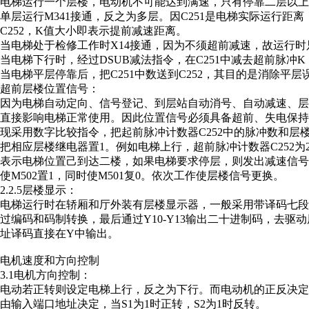
电梯运行一个层楼，电动机不可能达到满速，只有停靠二层以
单层运行M341接通，反之为多层。因C251是电梯实际运行距
C252，K值大小即表示提前减速距离。
当电梯处于检修工作时X14接通，因为不须超前减速，故运行时只
当电梯下行时，经过DSUB减法指令，在C251中减去超前脉冲K
当电梯平层停靠后，把C251中数送到C252，其目的是消除平层
超前层楼位置信号：
因为电梯自动定向、信号登记、到层站自动消号、自动减速、
直接影响电梯正常使用。因此位置信号必须具备超前、失电保持、位
现采用数字比较指令，把起前脉冲计数器C252中的脉冲数和层
把相应层楼继电器置1。例如电梯上行，超前脉冲计数器C252为20
表示电梯位置己到达二楼，如果电梯要求停层，则发出减速信
使M502置1，同时使M501复0。依次工作使层楼信号更换。
2.2.5层楼显示：
电梯运行时在轿厢和厅外装有层楼显示器，一般采用带译码七段笔划
过编码和码制转换，最后通过Y10-Y13输出二十进制码，去
址译码直接在Y中输出。
电机速度和方向控制
3.1电机方向控制：
电动若正转则设定电梯上行，反之为下行。而电动机的正反决定变
由输入端口地址决定，当S1为1时正转，S2为1时反转。