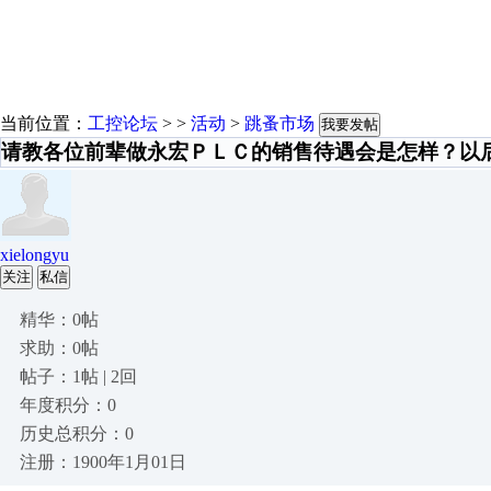
当前位置：
工控论坛
> >
活动
>
跳蚤市场
我要发帖
请教各位前辈做永宏ＰＬＣ的销售待遇会是怎样？以
xielongyu
关注
私信
精华：0帖
求助：0帖
帖子：1帖 | 2回
年度积分：0
历史总积分：0
注册：1900年1月01日