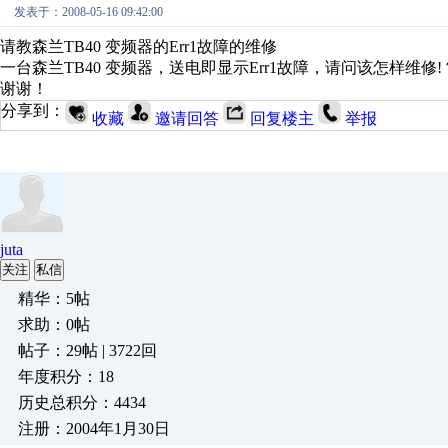
发表于：2008-05-16 09:42:00
请教森兰TB40 变频器的Err1故障的维修
一台森兰TB40 变频器，送电即显示Err1故障，请问该怎样维修!
谢谢！
分享到：
收藏
邀请回答
回复楼主
举报
juta
关注
私信
精华：5帖
求助：0帖
帖子：29帖 | 3722回
年度积分：18
历史总积分：4434
注册：2004年1月30日