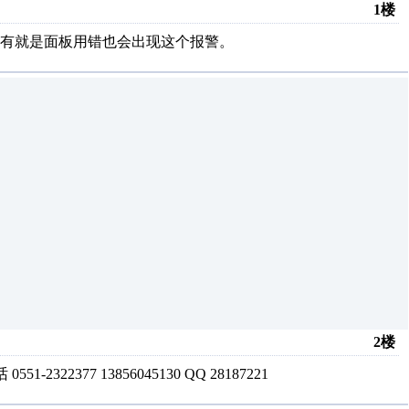
1楼
还有就是面板用错也会出现这个报警。
2楼
322377 13856045130 QQ 28187221