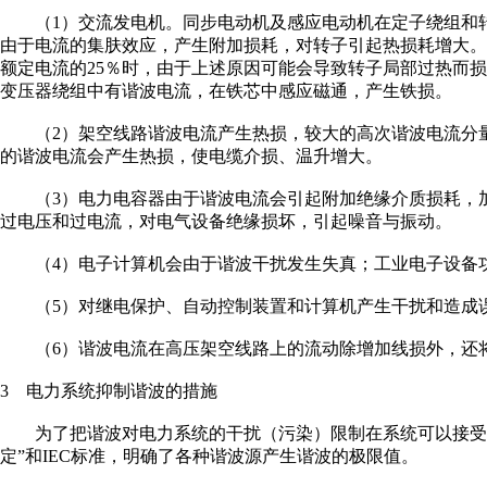
（1）交流发电机。同步电动机及感应电动机在定子绕组和转子
由于电流的集肤效应，产生附加损耗，对转子引起热损耗增大
额定电流的25％时，由于上述原因可能会导致转子局部过热而
变压器绕组中有谐波电流，在铁芯中感应磁通，产生铁损。
（2）架空线路谐波电流产生热损，较大的高次谐波电流分量
的谐波电流会产生热损，使电缆介损、温升增大。
（3）电力电容器由于谐波电流会引起附加绝缘介质损耗，加
过电压和过电流，对电气设备绝缘损坏，引起噪音与振动。
（4）电子计算机会由于谐波干扰发生失真；工业电子设备
（5）对继电保护、自动控制装置和计算机产生干扰和造成
（6）谐波电流在高压架空线路上的流动除增加线损外，还
3 电力系统抑制谐波的措施
为了把谐波对电力系统的干扰（污染）限制在系统可以接受的
定”和IEC标准，明确了各种谐波源产生谐波的极限值。