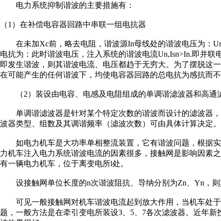
电力系统抑制谐波的主要措施有：
（1）在补偿电容器回路中串联一组电抗器
在未加Xc前，略去电阻，谐波源In母线处的谐波电压为：Un＝X
电抗为：此时谐波电压，注入系统的谐波电流Un,Isn>In.即并联
即发生谐波，则其谐波电流、电压都趋于无穷大。为了摆脱这
在可能产生的任何谐波下，均使电容器回路的总电抗为感抗而
（2）装设由电容、电感及电阻组成的单调谐滤波器和高通
单调谐滤波器是针对某个特定次数的谐波而设计的滤波器，
波器类型、组数及其调谐频率（滤波次数）可由具体计算决定
如电力机车是大功率单相整流装置，它有谐波问题，根据实测
力机车注入电力系统谐波电流的因素很多，接触网是影响因素之
有一辆电力机车，位于离变电所l处。
设接触网单位长度的n次谐波阻抗、导纳分别为Zn、Yn，则其
可见一般接触网对机车谐波电流起到放大作用，当机车处于供
题，一般方法是在牵引变电所装设3、5、7各次滤波器。近年新