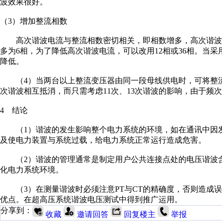
波效果很好。
（3）增加整流相数
高次谐波电流与整流相数密切相关，即相数增多，高次谐波
多为6相，为了降低高次谐波电流，可以改用12相或36相。当采
降低。
（4）当两台以上整流变压器由同一段母线供电时，可将整流
次谐波相互抵消，而只需考虑11次、13次谐波的影响，由于频
4 结论
（1）谐波的发生影响整个电力系统的环境，如在通讯中因发
及使电力装置与系统过载，给电力系统正常运行造成危害。
（2）谐波的管理通常是制定用户公共连接点处的电压谐波含
化电力系统环境。
（3）在测量谐波时必须注意PT与CT的精确度，否则造成误
优点。在超高压系统谐波电压测试中得到推广运用。
分享到：
收藏
邀请回答
回复楼主
举报