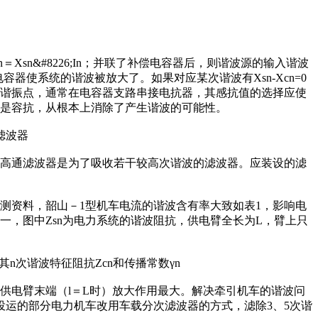
sn&#8226;In；并联了补偿电容器后，则谐波源的输入谐波
电容器使系统的谐波被放大了。如果对应某次谐波有Xsn-Xcn=0
一谐振点，通常在电容器支路串接电抗器，其感抗值的选择应使
不是容抗，从根本上消除了产生谐波的可能性。
滤波器
高通滤波器是为了吸收若干较高次谐波的滤波器。应装设的滤
。
资料，韶山－1型机车电流的谐波含有率大致如表1，影响电
一，图中Zsn为电力系统的谐波阻抗，供电臂全长为L，臂上只
n次谐波特征阻抗Zcn和传播常数γn
电臂末端（l＝L时）放大作用最大。解决牵引机车的谐波问
投运的部分电力机车改用车载分次滤波器的方式，滤除3、5次谐