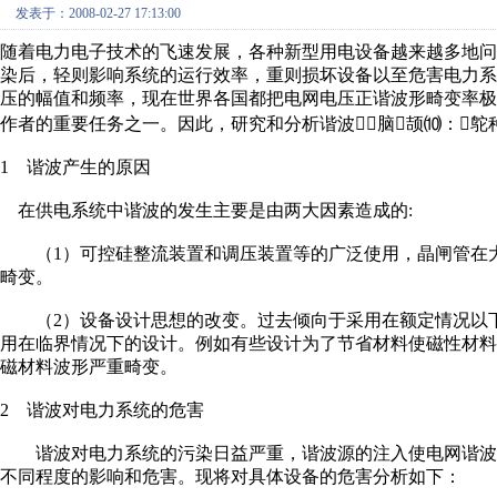
发表于：2008-02-27 17:13:00
随着电力电子技术的飞速发展，各种新型用电设备越来越多地
染后，轻则影响系统的运行效率，重则损坏设备以至危害电力
压的幅值和频率，现在世界各国都把电网电压正谐波形畸变率
作者的重要任务之一。因此，研究和分析谐波脑颉⑽：鸵
1 谐波产生的原因
在供电系统中谐波的发生主要是由两大因素造成的:
（1）可控硅整流装置和调压装置等的广泛使用，晶闸管在大
畸变。
（2）设备设计思想的改变。过去倾向于采用在额定情况以下
用在临界情况下的设计。例如有些设计为了节省材料使磁性材
磁材料波形严重畸变。
2 谐波对电力系统的危害
谐波对电力系统的污染日益严重，谐波源的注入使电网谐波
不同程度的影响和危害。现将对具体设备的危害分析如下：