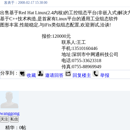
发表于：2008-02-17 15:38:00
出售基于Red Hat Linux(2.4内核)的工控组态平台(非嵌入式)解
基于C++技术构造,是首家有Linux平台的通用工业组态软件
图形丰富,性能稳定,与iFix类似组态配置,欢迎测试,洽谈!
报价:120000元
联系人:王工
手机:13510160446
地址:深圳市中网通科技公司
电话:0755-33623318
传真:0755-88969949
分享到：
收藏
邀请回答
回复楼主
举报
wanggong
关注
私信
精华：0帖