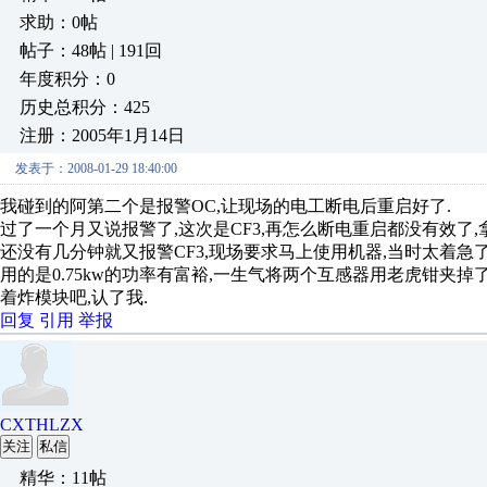
求助：0帖
帖子：48帖 | 191回
年度积分：0
历史总积分：425
注册：2005年1月14日
发表于：2008-01-29 18:40:00
我碰到的阿第二个是报警OC,让现场的电工断电后重启好了.
过了一个月又说报警了,这次是CF3,再怎么断电重启都没有效了
还没有几分钟就又报警CF3,现场要求马上使用机器,当时太着急了
用的是0.75kw的功率有富裕,一生气将两个互感器用老虎钳夹
着炸模块吧,认了我.
回复
引用
举报
CXTHLZX
关注
私信
精华：11帖