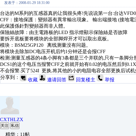
发表于：2008-01-29 18:31:00
台达的M系列的互感器真的让我很头疼!先说说第一台:台达VFD
CFF：接地保護：變頻器有異常輸出現象。 輸出端接地 (接地
此保護係針對變頻器而非人體。
保險絲故障：由主電路板的LED 指示燈顯示保險絲是否故障
要拆开底板要将模块的全部脚焊开才可以取出底板。
模块：BSM25GP120 离线测量没有问题。
将模块去除加DC电压开机后约1分钟还是会报CFF
检测:测量互感器的4条小脚有3条都是三个并联的,只有一条脚分别通
DCS1的这个电压当报警CFF之前就开始有0.02的电压然后到0
不会报警.买了524I 更换,将其他的小的电阻电容全部更换后试
分享到：
收藏
邀请回答
回复楼主
举报
CXTHLZX
关注
私信
精华：11帖