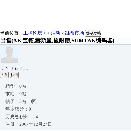
当前位置：
工控论坛
> >
活动
>
跳蚤市场
我要发帖
出售(AB,宝德,赫斯曼,施耐德,SUMTAK编码器)
Ｊ丶Ｊｕｎ灬
关注
私信
精华：0帖
求助：0帖
帖子：3帖 | 0回
年度积分：0
历史总积分：24
注册：2007年12月27日