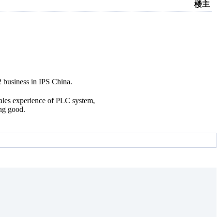
楼主
2 business in IPS China.
ales experience of PLC system,
ing good.