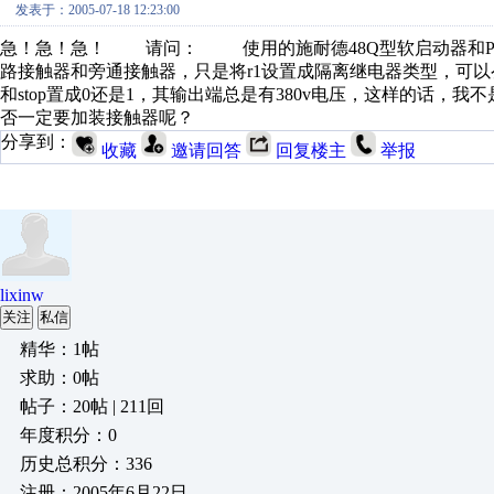
发表于：2005-07-18 12:23:00
急！急！急！ 请问： 使用的施耐德48Q型软启动器和PL
路接触器和旁通接触器，只是将r1设置成隔离继电器类型，可以
和stop置成0还是1，其输出端总是有380v电压，这样的话
否一定要加装接触器呢？
分享到：
收藏
邀请回答
回复楼主
举报
lixinw
关注
私信
精华：1帖
求助：0帖
帖子：20帖 | 211回
年度积分：0
历史总积分：336
注册：2005年6月22日