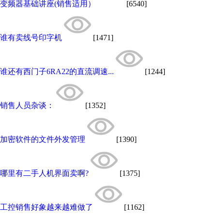
变频器基础讲座(销售适用）
[6540]
谁有卖线号印字机
[1471]
谁还有西门子6RA22的直流调速...
[1244]
销售人员杂谈：
[1352]
加密软件的文件外发管理
[1390]
哪里有二手人机界面卖啊?
[1375]
工控销售好象越来越难做了
[1162]