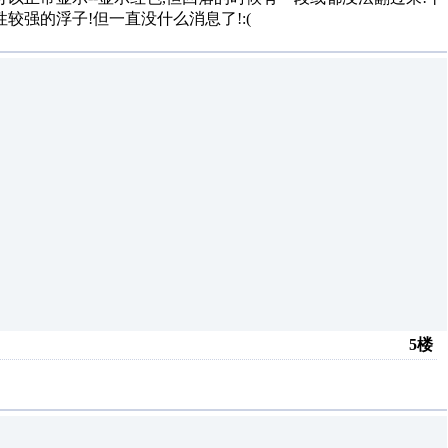
较强的浮子!但一直没什么消息了!:(
5楼