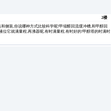
2楼
和侧装,你说哪种方式比较科学呢!甲缩醛回流缓冲槽,和甲醇回
液位它就满量程,再沸器呢,有时满量程,有时好的!甲醇塔的时满时