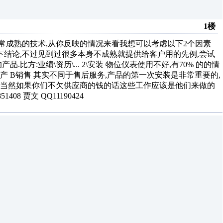
1楼
 是项非常成熟的技术,从你反映的情况来看我想可以考虑以下2个因素
易下结论,不过见到过很多本身不成熟就提供给客户用的先例,尝试
方:业绩\资历\... 2\安装 物位仪表使用不好,有70% 的的情
产 B销售 其实不同于售后服务,产品的第一次安装是非常重要的,
除,当然如果你们不欠供应商的钱的话这些工作应该是他们来做的
08 贾文 QQ11190424