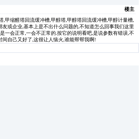
楼主
,甲缩醛塔回流缓冲槽,甲醇塔,甲醇塔回流缓冲槽,甲醇计量槽,
朋友或企业,基本上是不出什么问题的,不知道怎么回事我们这里
是一会正常,一会不正常的.按它的说明看吧,是说参数有错误,不
间自己又好了,这很让人恼火,谁能帮帮我啊!