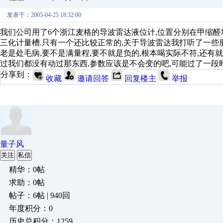
发表于：2005-04-25 18:32:00
我们公司用了6个浙江麦格的导波雷达液位计,位置分别在甲缩醛塔
三化计量槽.只有一个还比较正常的,关于导波雷达我打听了一些
老是处毛病,要不是满量程,要不就是负的,根本喝实际不符,还有就
过我们都没有动过那东西,参数应该是不会变的吧,可能过了一段时
分享到：
收藏
邀请回答
回复楼主
举报
量子风
关注
私信
精华：0帖
求助：0帖
帖子：6帖 | 940回
年度积分：0
历史总积分：1259