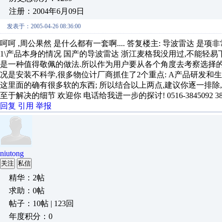
注册：2004年6月09日
发表于：2005-04-26 08:36:00
呵呵 ,周公果然 是什么都有一套啊.... 答复楼主: 导波雷达
1\产品本身的情况 国产的导波雷达 浙江麦格我没用过,不能轻
是一种值得敬佩的做法.所以作为用户要从各个角度去考察选择的产品.比
况是安装不科学,很多物位计厂商抓住了2个重点: A产品研发和生
这里面的确有很多软的东西; 所以结合以上两点,建议你逐一排
至于解决的细节 欢迎你 电话给我进一步的探讨! 0516-3845092 38514
回复
引用
举报
niutong
关注
私信
精华：2帖
求助：0帖
帖子：10帖 | 123回
年度积分：0