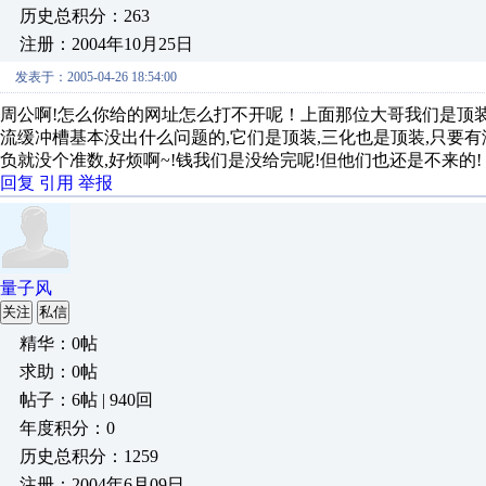
历史总积分：263
注册：2004年10月25日
发表于：2005-04-26 18:54:00
周公啊!怎么你给的网址怎么打不开呢！上面那位大哥我们是顶装
流缓冲槽基本没出什么问题的,它们是顶装,三化也是顶装,只要有
负就没个准数,好烦啊~!钱我们是没给完呢!但他们也还是不来的!
回复
引用
举报
量子风
关注
私信
精华：0帖
求助：0帖
帖子：6帖 | 940回
年度积分：0
历史总积分：1259
注册：2004年6月09日