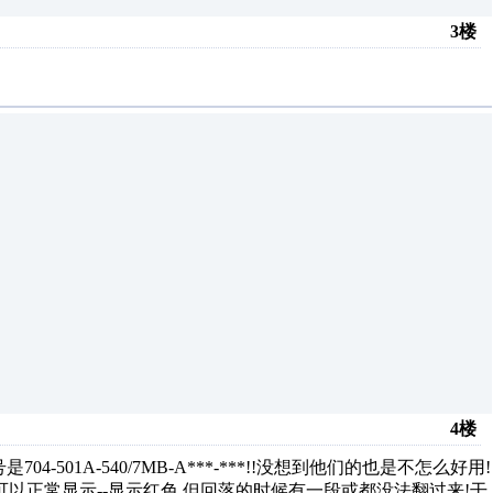
3楼
4楼
-501A-540/7MB-A***-***!!没想到他们的也是不怎么好用!
可以正常显示--显示红色,但回落的时候有一段或都没法翻过来!干