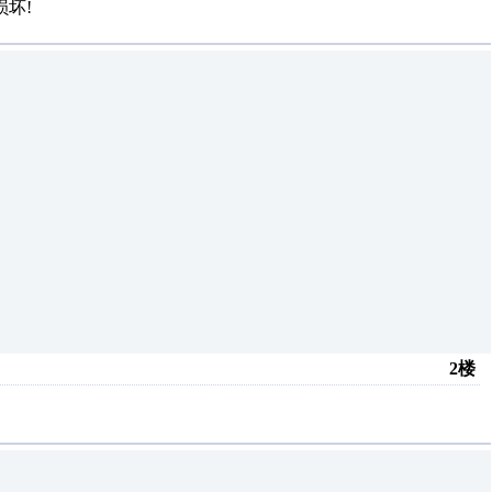
坏!
2楼