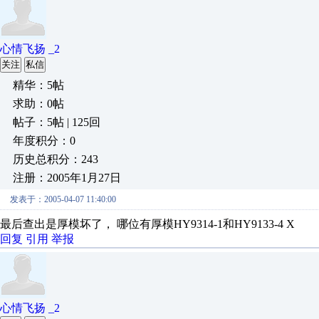
心情飞扬 _2
关注
私信
精华：5帖
求助：0帖
帖子：5帖 | 125回
年度积分：0
历史总积分：243
注册：2005年1月27日
发表于：2005-04-07 11:40:00
最后查出是厚模坏了， 哪位有厚模HY9314-1和HY9133-4 X
回复
引用
举报
心情飞扬 _2