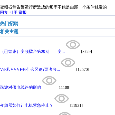
变频器带告警运行所造成的频率不稳是由那一个条件触发的
回复
引用
举报
热门招聘
相关主题
（已结束）变频擂台第29期——变...
[8729]
V/F和VVVF有什么区别?两者各...
[12570]
谐波对供电线路的影响
[11108]
变频器如何让电机紧急停止？
[11931]