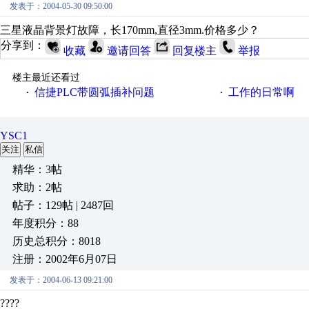
发表于：2004-05-30 09:50:00
三星液晶背景灯故障，长170mm,直径3mm.价格多少？
分享到：
收藏
邀请回答
回复楼主
举报
楼主最近还看过
信捷PLC带圆弧插补问题
工作的日常啊
·
·
YSC1
关注
私信
精华：3帖
求助：2帖
帖子：129帖 | 2487回
年度积分：88
历史总积分：8018
注册：2002年6月07日
发表于：2004-06-13 09:21:00
????