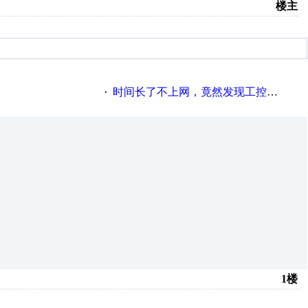
楼主
时间长了不上网，竟然发现工控网是否很漂亮？
·
1楼