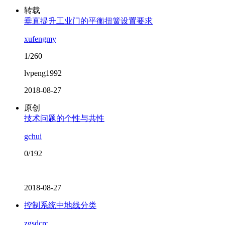
转载
垂直提升工业门的平衡扭簧设置要求
xufengmy
1/260
lvpeng1992
2018-08-27
原创
技术问题的个性与共性
gchui
0/192
2018-08-27
控制系统中地线分类
zgsdcrc