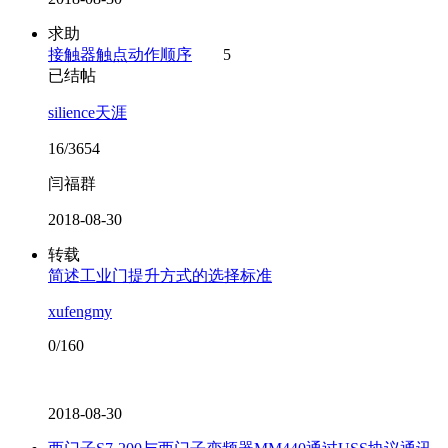
求助
接触器触点动作顺序
5
已结帖
silience天涯
16/3654
闫福群
2018-08-30
转载
简述工业门提升方式的选择标准
xufengmy
0/160
2018-08-30