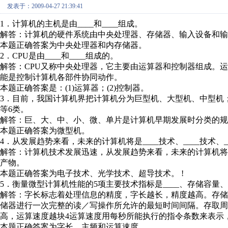
发表于：2009-04-27 21:39:41
1．计算机的主机是由____和____组成。
解答：计算机的硬件系统由中央处理器、存储器、输入设备和
本题正确答案为中央处理器和内存储器。
2．CPU是由____和____组成的。
解答：CPU又称中央处理器，它主要由运算器和控制器组成。
能是控制计算机各部件协同动作。
本题正确答案是：(1)运算器；(2)控制器。
3．目前，我国计算机界把计算机分为巨型机、大型机、中型机；
等6类。
解答：巨、大、中、小、微、单片是计算机早期发展时分类的规
本题正确答案为微型机。
4．从发展趋势来看，未来的计算机将是____技术、____技术、
解答：计算机技术发展迅速，从发展趋势来看，未来的计算机
产物。
本题正确答案为电子技术、光学技术、超导技术。 !
5．衡量微型计算机性能的5项主要技术指标是____、存储容量、存取
解答：字长标志着处理信息的精度，字长越长，精度越高。存
储器进行一次完整的读／写操作所允许的最短时间间隔。存取
高，运算速度越块4运算速度用每秒所能执行的指令条数来表示，
本题正确答案为字长、主频和运算速度。