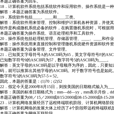
本题正确答案为回车。
18．计算机软件系统包括系统软件和应用软件。操作系统是一种_
解答：本题正确答案为系统软件。
19．系统软件包括____、____和____三类。
解答：系统软件用来管理、控制和维护计算机各种资源，并使
软件是构成微机系统必备的软件，在购置微机系统时，可根据用
本题正确答案为操作系统、语言处理程序和工具软件。
20．操作系统包括处理机管理、存储器管理、____、____和
解答：操作系统用来直接控制和管理微机系统硬件资源和软件资
本题正确答案为设备管理、文件管理。
21．已知英文字母符号A的ASCII码为65，英文字母符号F的ASCI
已知数字符号9的ASCII码为57，数字符号5的ASCII码为____。
解答：英文字母的ASCII码是以字母顺序为序的，因此，只要知道
码，就可以推算出其他字母的ASCII码。对于数字符号也是如此。
数字符号5的ASCII码为57-5＝52。
因此，本题的答案是：(1)70；(2)52
22．假定今天是2000年8月15日，则按美国的日期格式输入为___
解答：美国的标准日期格式为：mm—dd—yy，mm表示月份，d
本题正确答案为08／15／2000或8/15/2000或08-15-2000或8-15-20
23．计算机网络发展经历了远程终端联机阶段、计算机网络阶段
解答：计算机网络的发展大体上经历了4个阶段即远程终端联机
本题正确答案为网络互联阶段。