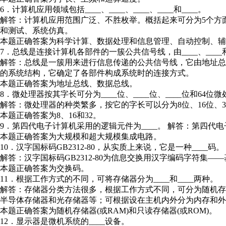
6．计算机应用领域包括____、____、____、____和____。
解答：计算机应用范围广泛、不胜枚举。概括起来可分为5个方
和测试、系统仿真。
本题正确答案为科学计算、数据处理和信息管理、自动控制、辅
7．总线是连接计算机各部件的一簇公共信号线，由____、___
解答：总线是一簇用来进行信息传递的公共信号线，它由地址
的系统结构，它确定了各部件构成系统时的连接方式。
本题正确答案为地址总线、数据总线。
8．微处理器按其字长可分为____位、____位、____位和64位
解答：微处理器的种类繁多，按它的字长可以分为8位、16位、3
本题正确答案为8、16和32。
9．第四代电子计算机采用的逻辑元件为____。 解答：第四
本题正确答案为大规模和超大规模集成电路。
10．汉字国标码GB2312-80，从实质上来说，它是一种____码。
解答：汉字国标码GB2312-80为信息交换用汉字编码字符集
本题正确答案为交换码。
11．根据工作方式的不同，可将存储器分为____和____两种。
解答：存储器分类方法很多，根据工作方式不同，可分为随机
半导体存储器和光存储器等；可根据设在主机内外分为内存和外
本题正确答案为随机存储器(或RAM)和只读存储器(或ROM)。
12．显示器是微机系统的____设备。