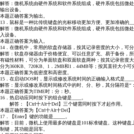
解答：微机系统由硬件系统和软件系统组成，硬件系统包括微
输出设备。
本题正确答案为输出。
13．鼠标是一种比传统键盘的光标移动更加方便、更加准确的__
解答：微机系统由硬件系统和软件系统组成，硬件系统包括微
入设备。
本题正确答案为输入。
14．在微机中，常用的软盘存储器，按其记录密度的大小，可分为_
解答：软盘存储器由于价格便宜、可以任意扩充、易于备份，
有磁性材料，可分为单面软盘和双面软盘两种；按其记录密度
分为360KB、720KB、1．2MB和1．44MB等；按其直径大小
本题正确答案为低密度和高密度。
15．在启动DOS时，显示或修改系统时间的正确输入格式是___
解答：显示或修改系统时间格式中的时、分、秒，其分隔符是“：
本题正确答案为TIME时：分：秒。
16．热启动应同时按下的组合键是____。
解答：【Ctrl十Alt十Del】三个键需同时按下才起作用。
本题正确答案为【Ctrl十Alt十Del】
17．【Enter】键的功能是_____。
解答：目前，微机上使用最多的键盘是101标准键盘。这种键盘上
制键，其功能是回车。