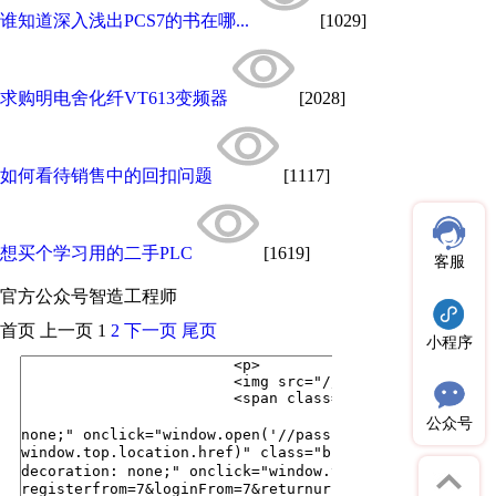
谁知道深入浅出PCS7的书在哪...
[1029]
求购明电舍化纤VT613变频器
[2028]
如何看待销售中的回扣问题
[1117]
想买个学习用的二手PLC
[1619]
客服
官方公众号
智造工程师
首页
上一页
1
2
下一页
尾页
小程序
公众号